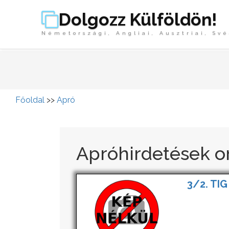
Dolgozz Külföldön!
Németországi, Angliai, Ausztriai, Své
Főoldal
>>
Apró
Apróhirdetések o
3/2. TIG