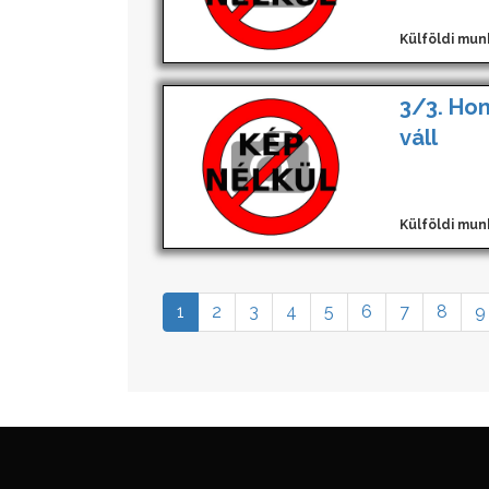
Külföldi mun
3/3. Hom
váll
Külföldi mun
1
2
3
4
5
6
7
8
9