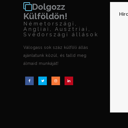
Dolgozz
Hir
Külföldön!
Németországi,
Angliai, Ausztriai,
Svédországi állások
Válogass sok száz külföli állás
ajánlatunk közül, és talld meg
álmaid munkáját!