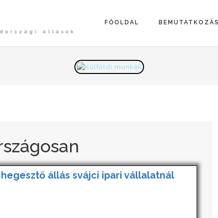
FŐOLDAL
BEMUTATKOZÁ
dországi állások
rszágosan
 hegesztő állás svájci ipari vállalatnál