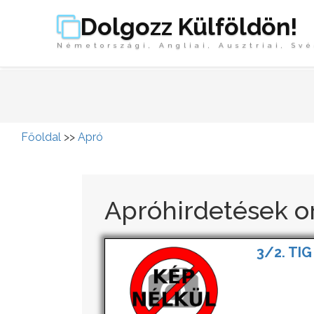
Dolgozz Külföldön!
Németországi, Angliai, Ausztriai, Své
Főoldal
>>
Apró
Apróhirdetések o
3/2. TIG