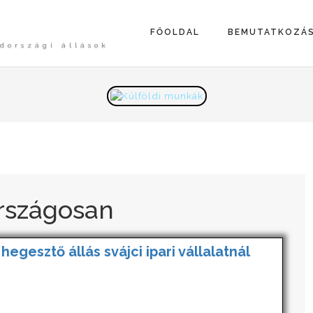
FŐOLDAL
BEMUTATKOZÁ
dországi állások
rszágosan
 hegesztő állás svájci ipari vállalatnál