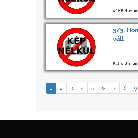
Külföldi mun
3/3. Hom
váll
Külföldi mun
1
2
3
4
5
6
7
8
9