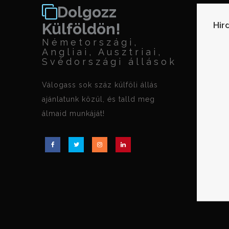
Dolgozz
Hir
Külföldön!
Németországi,
Angliai, Ausztriai,
Svédországi állások
Válogass sok száz külföli állás
ajánlatunk közül, és talld meg
álmaid munkáját!