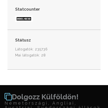
Statcounter
Státusz
Látogatók: 235736
Mai látogatók: 28
Dolgozz Külföldön!
Németországi, Angliai,
Ausztriai, Svédországi állások