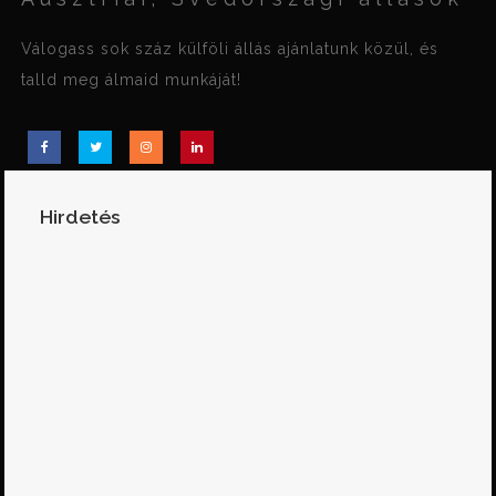
Válogass sok száz külföli állás ajánlatunk közül, és
talld meg álmaid munkáját!
Hirdetés