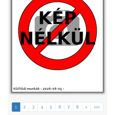
Külföldi munkák - 2026-08-05 -
1
2
3
4
5
6
7
8
>
>>>