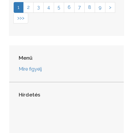
1
2
3
4
5
6
7
8
9
>
>>>
Menü
Mire figyelj
Hírdetés