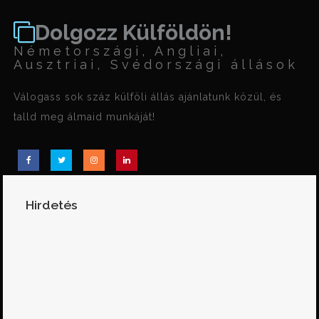
Dolgozz Külföldön!
Németországi, Angliai,
Ausztriai, Svédországi állások
Válogass sok száz külföli állás ajánlatunk közül, és
talld meg álmaid munkáját!
Hirdetés