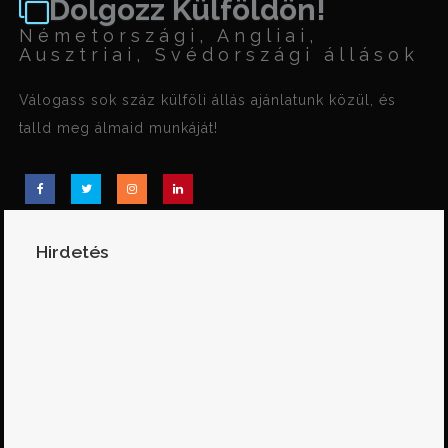
Dolgozz Külföldön!
Németországi, Angliai,
Ausztriai, Svédországi állások
Válogass sok száz külföli állás ajánlatunk közül, és
talld meg álmaid munkáját!
Hirdetés