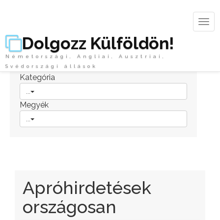
Tog
navi
Dolgozz Külföldön!
Főoldal
>>
Apró
Németországi, Angliai, Ausztriai,
Svédországi állások
Kategória
...
Megyék
...
Apróhirdetések
országosan