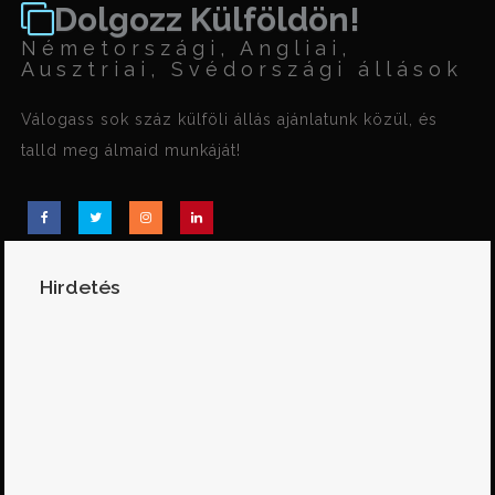
Dolgozz Külföldön!
Németországi, Angliai,
Ausztriai, Svédországi állások
Válogass sok száz külföli állás ajánlatunk közül, és
talld meg álmaid munkáját!
Hirdetés