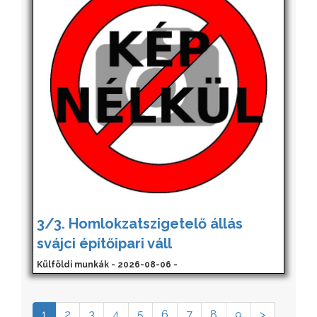
3/3. Homlokzatszigetelő állás
svájci építőipari váll
Külföldi munkák - 2026-08-06 -
1
2
3
4
5
6
7
8
9
>