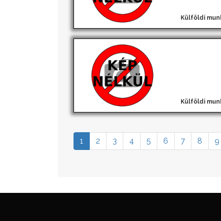
Külföldi mun
Külföldi mun
1
2
3
4
5
6
7
8
9