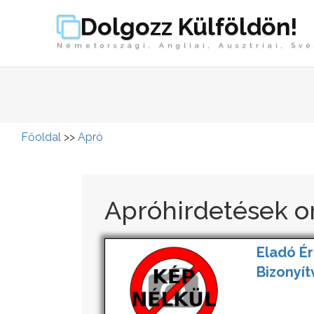
Dolgozz Külföldön!
Németországi, Angliai, Ausztriai, Své
Főoldal
>>
Apró
Apróhirdetések o
Eladó Ér
Bizonyí