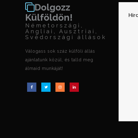
Dolgozz
Hir
Külföldön!
Németországi,
Angliai, Ausztriai,
Svédországi állások
Válogass sok száz külföli állás
ajánlatunk közül, és talld meg
álmaid munkáját!