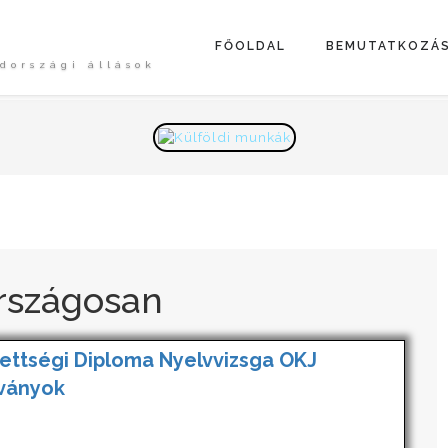
FŐOLDAL
BEMUTATKOZÁ
dországi állások
rszágosan
ettségi Diploma Nyelvvizsga OKJ
tványok