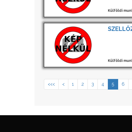
Külföldi mun
SZELLŐ
Külföldi mun
<<<
<
1
2
3
4
5
6