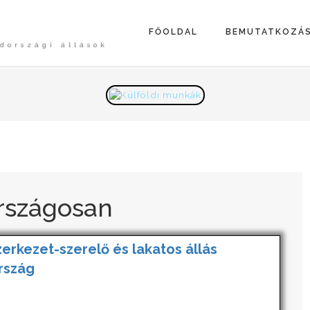
FŐOLDAL
BEMUTATKOZÁ
dországi állások
rszágosan
zerkezet-szerelő és lakatos állás
rszág