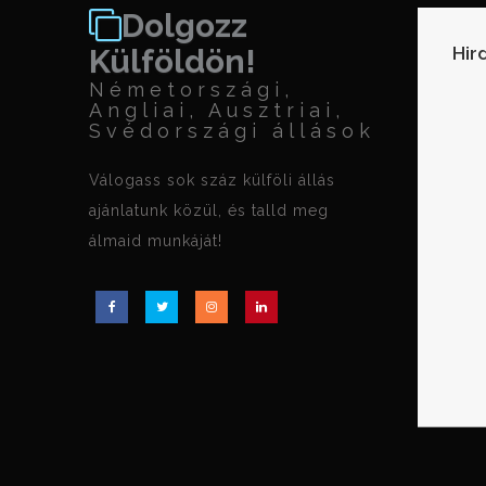
Dolgozz
Hir
Külföldön!
Németországi,
Angliai, Ausztriai,
Svédországi állások
Válogass sok száz külföli állás
ajánlatunk közül, és talld meg
álmaid munkáját!