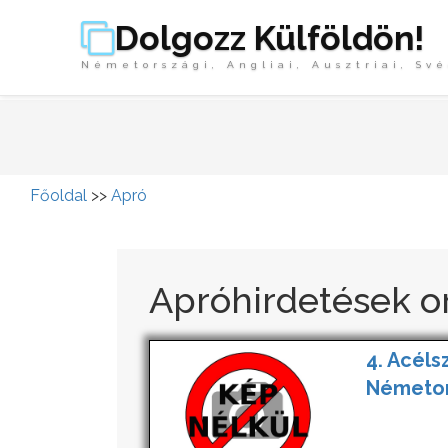
Dolgozz Külföldön!
Németországi, Angliai, Ausztriai, Své
Főoldal
>>
Apró
Apróhirdetések o
4. Acéls
Németo