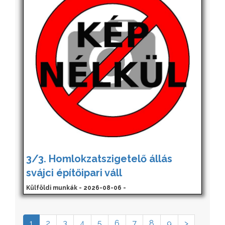
3/3. Homlokzatszigetelő állás
svájci építőipari váll
Külföldi munkák - 2026-08-06 -
1
2
3
4
5
6
7
8
9
>