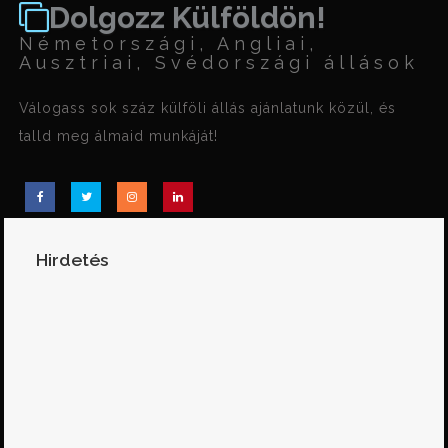
Dolgozz Külföldön!
Németországi, Angliai,
Ausztriai, Svédországi állások
Válogass sok száz külföli állás ajánlatunk közül, és
talld meg álmaid munkáját!
Hirdetés