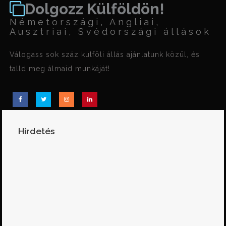
Dolgozz Külföldön!
Németországi, Angliai,
Ausztriai, Svédországi állások
Válogass sok száz külföli állás ajánlatunk közül, és
talld meg álmaid munkáját!
Hirdetés