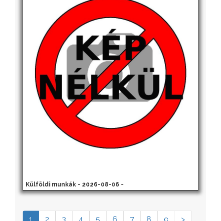
Külföldi munkák - 2026-08-06 -
1
2
3
4
5
6
7
8
9
>