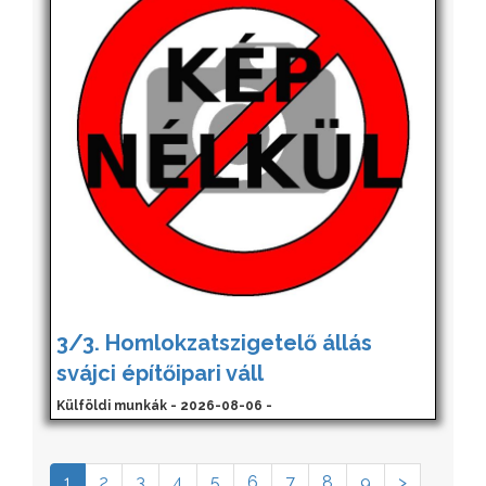
3/3. Homlokzatszigetelő állás
svájci építőipari váll
Külföldi munkák - 2026-08-06 -
1
2
3
4
5
6
7
8
9
>