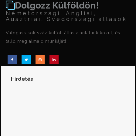
Dolgozz Külföldön!
Németországi, Angliai,
Ausztriai, Svédországi állások
Válogass sok száz külföli állás ajánlatunk közül, és
talld meg álmaid munkáját!
Hirdetés