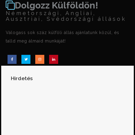
Dolgozz Külföldön!
Németországi, Angliai,
Ausztriai, Svédországi állások
Válogass sok száz külföli állás ajánlatunk közül, és
talld meg álmaid munkáját!
Hirdetés