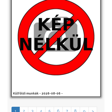
Külföldi munkák - 2026-08-06 -
1
2
3
4
5
6
7
8
9
>