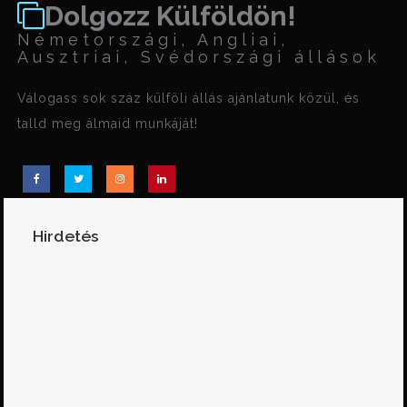
Dolgozz Külföldön!
Németországi, Angliai,
Ausztriai, Svédországi állások
Válogass sok száz külföli állás ajánlatunk közül, és
talld meg álmaid munkáját!
Hirdetés