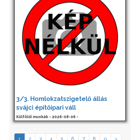
3/3. Homlokzatszigetelő állás
svájci építőipari váll
Külföldi munkák - 2026-08-06 -
1
2
3
4
5
6
7
8
9
>