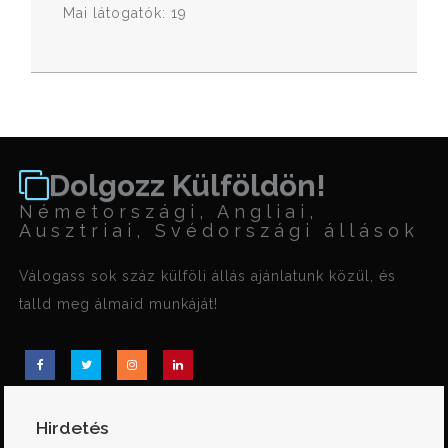
Mai látogatók: 19
Dolgozz Külföldön!
Németországi, Angliai,
Ausztriai, Svédországi állások
Válogass sok száz külföli állás ajánlatunk közül, és
talld meg álmaid munkáját!
Hirdetés