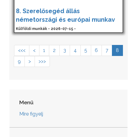
8. Szerelősegéd állás
németországi és európai munkav
Külföldi munkák - 2026-07-15 -
<<<
<
1
2
3
4
5
6
7
8
9
>
>>>
Menü
Mire figyelj