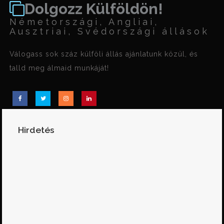
Dolgozz Külföldön!
Németországi, Angliai,
Ausztriai, Svédországi állások
Válogass sok száz külföli állás ajánlatunk közül, és
talld meg álmaid munkáját!
Hirdetés