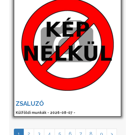
ZSALUZÓ
Külföldi munkák - 2026-08-07 -
1
2
3
4
5
6
7
8
9
>