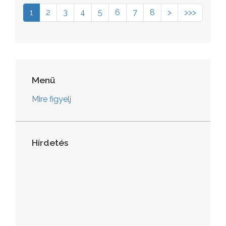
1
2
3
4
5
6
7
8
>
>>>
Menü
Mire figyelj
Hírdetés