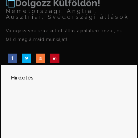
Dolgozz Külföldön!
Németországi, Angliai,
Ausztriai, Svédországi állások
Válogass sok száz külföli állás ajánlatunk közül, és
talld meg álmaid munkáját!
Hirdetés