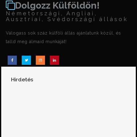
Dolgozz Külföldön!
Németországi, Angliai,
Ausztriai, Svédországi állások
Válogass sok száz külföli állás ajánlatunk közül, és
talld meg álmaid munkáját!
Hirdetés