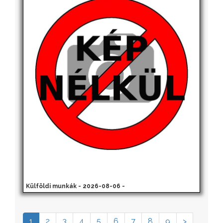
Külföldi munkák - 2026-08-06 -
1
2
3
4
5
6
7
8
9
>