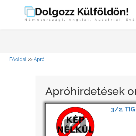
Dolgozz Külföldön!
Németországi, Angliai, Ausztriai, Své
Főoldal
>>
Apró
Apróhirdetések o
3/2. TIG