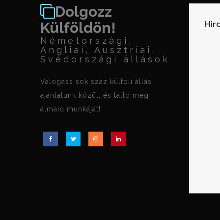
Dolgozz
Hir
Külföldön!
Németországi,
Angliai, Ausztriai,
Svédországi állások
Válogass sok száz külföli állás
ajánlatunk közül, és talld meg
álmaid munkáját!