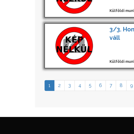
Külföldi mun
3/3. Hom
váll
Külföldi mun
1
2
3
4
5
6
7
8
9