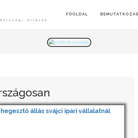
FŐOLDAL
BEMUTATKOZÁ
dországi állások
rszágosan
 hegesztő állás svájci ipari vállalatnál