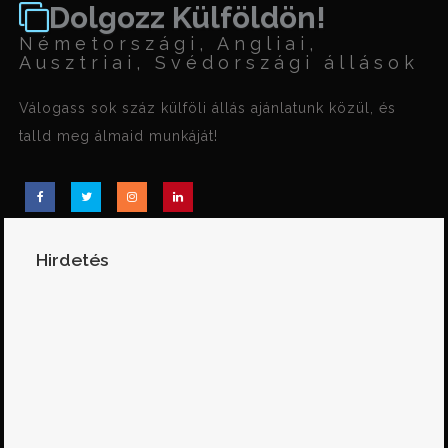
Dolgozz Külföldön!
Németországi, Angliai,
Ausztriai, Svédországi állások
Válogass sok száz külföli állás ajánlatunk közül, és
talld meg álmaid munkáját!
Hirdetés