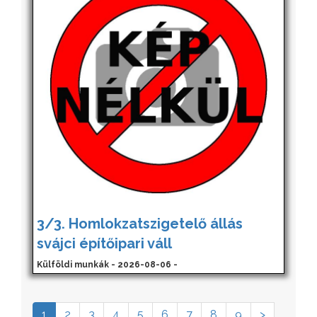
3/3. Homlokzatszigetelő állás
svájci építőipari váll
Külföldi munkák - 2026-08-06 -
1
2
3
4
5
6
7
8
9
>