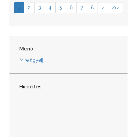
1
2
3
4
5
6
7
8
>
>>>
Menü
Mire figyelj
Hírdetés