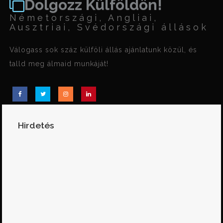
Dolgozz Külföldön!
Németországi, Angliai,
Ausztriai, Svédországi állások
Válogass sok száz külföli állás ajánlatunk közül, és
talld meg álmaid munkáját!
Hirdetés