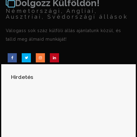
Dolgozz Külföldön!
Németországi, Angliai,
Ausztriai, Svédországi állások
Válogass sok száz külföli állás ajánlatunk közül, és
talld meg álmaid munkáját!
Hirdetés