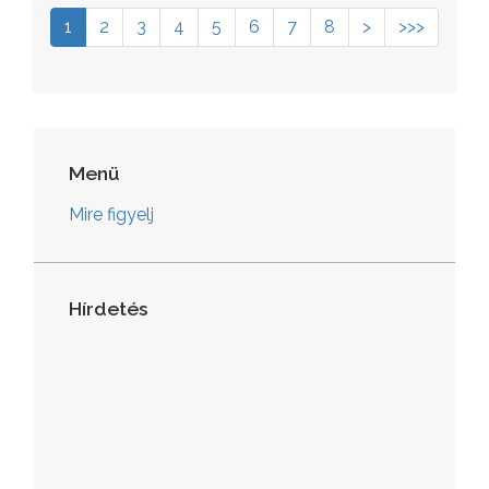
1
2
3
4
5
6
7
8
>
>>>
Menü
Mire figyelj
Hírdetés