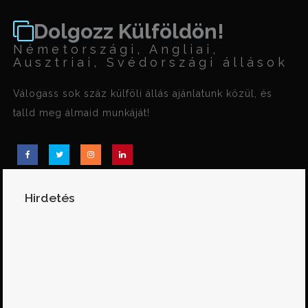
Dolgozz Külföldön!
Németországi, Angliai,
Ausztriai, Svédországi állások
Válogass sok száz külföli állás ajánlatunk közül, és
talld meg álmaid munkáját!
Hirdetés