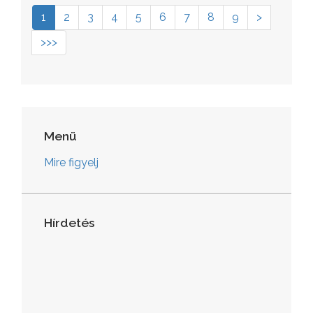
1
2
3
4
5
6
7
8
9
>
>>>
Menü
Mire figyelj
Hírdetés