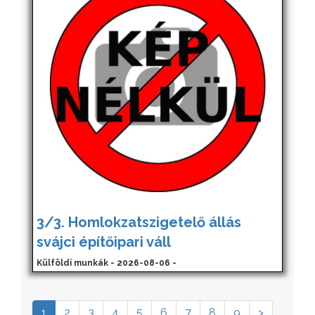
3/3. Homlokzatszigetelő állás
svájci építőipari váll
Külföldi munkák - 2026-08-06 -
1
2
3
4
5
6
7
8
9
>