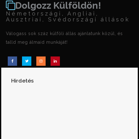
Dolgozz Külföldön!
Németországi, Angliai,
Ausztriai, Svédországi állások
Válogass sok száz külföli állás ajánlatunk közül, és
talld meg álmaid munkáját!
Hirdetés